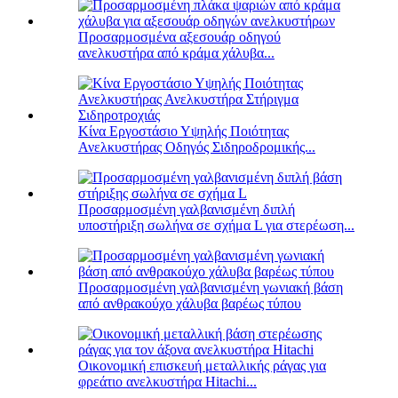
Προσαρμοσμένα αξεσουάρ οδηγού
ανελκυστήρα από κράμα χάλυβα...
Κίνα Εργοστάσιο Υψηλής Ποιότητας
Ανελκυστήρας Οδηγός Σιδηροδρομικής...
Προσαρμοσμένη γαλβανισμένη διπλή
υποστήριξη σωλήνα σε σχήμα L για στερέωση...
Προσαρμοσμένη γαλβανισμένη γωνιακή βάση
από ανθρακούχο χάλυβα βαρέως τύπου
Οικονομική επισκευή μεταλλικής ράγας για
φρεάτιο ανελκυστήρα Hitachi...