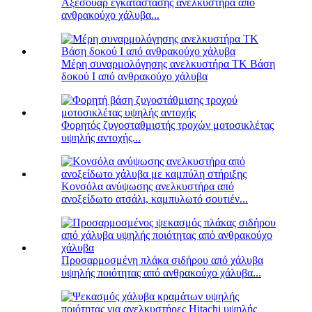
Αξεσουάρ εγκατάστασης ανελκυστήρα από
ανθρακούχο χάλυβα...
Μέρη συναρμολόγησης ανελκυστήρα TK Βάση
δοκού I από ανθρακούχο χάλυβα
Φορητός ζυγοσταθμιστής τροχών μοτοσικλέτας
υψηλής αντοχής...
Κονσόλα ανύψωσης ανελκυστήρα από
ανοξείδωτο ατσάλι, καμπυλωτό σουτιέν...
Προσαρμοσμένη πλάκα σιδήρου από χάλυβα
υψηλής ποιότητας από ανθρακούχο χάλυβα...