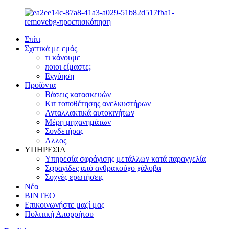
Σπίτι
Σχετικά με εμάς
τι κάνουμε
ποιοι είμαστε;
Εγγύηση
Προϊόντα
Βάσεις κατασκευών
Κιτ τοποθέτησης ανελκυστήρων
Ανταλλακτικά αυτοκινήτων
Μέρη μηχανημάτων
Συνδετήρας
Αλλος
ΥΠΗΡΕΣΙΑ
Υπηρεσία σφράγισης μετάλλων κατά παραγγελία
Σφραγίδες από ανθρακούχο χάλυβα
Συχνές ερωτήσεις
Νέα
ΒΙΝΤΕΟ
Επικοινωνήστε μαζί μας
Πολιτική Απορρήτου