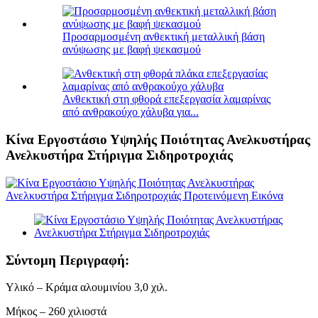
Προσαρμοσμένη ανθεκτική μεταλλική βάση
ανύψωσης με βαφή ψεκασμού
Ανθεκτική στη φθορά επεξεργασία λαμαρίνας
από ανθρακούχο χάλυβα για...
Κίνα Εργοστάσιο Υψηλής Ποιότητας Ανελκυστήρας
Ανελκυστήρα Στήριγμα Σιδηροτροχιάς
Σύντομη Περιγραφή:
Υλικό – Κράμα αλουμινίου 3,0 χιλ.
Μήκος – 260 χιλιοστά