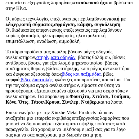
εταιρεία επεξεργασίας λαμαρίνας
κατασκευαστής
που βρίσκεται
στην Κίνα.
Οι κύριες τεχνολογίες επεξεργασίας περιλαμβάνουν
κοπή με
λέιζερ
,
κοπή σύρματος
,
σφράγιση, κάμψη, συγκόλληση
.
Οι διαδικασίες επιφανειακής επεξεργασίας περιλαμβάνουν
κυρίως ψεκασμό, ηλεκτροφόρηση, ηλεκτρολυτική
επιμετάλλωση, ανοδίωση, αμμοβολή.
Τα κύρια προϊόντα μας περιλαμβάνουν ράγες οδηγούς
ανελκυστήρων,
στηρίγματα οδηγών
, βάσεις θαλάμου, βάσεις
αντίβαρου, βάσεις για εξοπλισμό μηχανοστασίου, βάσεις
συστήματος θυρών, βάσεις στήριξης, κλιπ ράγας ανελκυστήρα
και διάφορα αξεσουάρ όπως
βίδες και παξιμάδια
, βίδες,
καρφιά,
βίδες διαστολής
, φλάντζες και πριτσίνια, και πείροι. Για
την παγκόσμια αγορά ανελκυστήρων, είμαστε σε θέση να
προσφέρουμε εξατομικευμένα αξεσουάρ για μια σειρά τύπων
ανελκυστήρων. Για παράδειγμα:
Φουτζίτα, Χιτάτσι, Τοσίμπα,
Κόνε, Ότις, ΤάισενΚρουπ, Σίντλερ, Ντόβερ,
και τα λοιπά.
Επικοινωνήστε με την Xinzhe Metal Products τώρα αν
αναζητάτε μια εταιρεία ακριβείας επεξεργασίας λαμαρίνας που
μπορεί να δημιουργήσει εξαρτήματα υψηλής ποιότητας κατά
παραγγελία. Θα χαρούμε να μιλήσουμε μαζί σας για το έργο
σας και να σας παρέχουμε μια δωρεάν εκτίμηση.