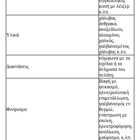
συγκόλληση,
κοπή με λέιζερ
κ.λπ.
χάλυβας
άνθρακα,
ανοξείδωτο,
Υλικά
αλουμίνιο,
χαλκός,
γαλβανισμένος
χάλυβας κ.λπ.
σύμφωνα με τα
σχέδια ή τα
Διαστάσεις
δείγματα του
πελάτη.
Βαφή με
ψεκασμό,
ηλεκτρολυτική
επιμετάλλωση,
γαλβανισμός εν
Φινίρισμα
θερμώ,
επίστρωση με
σκόνη,
ηλεκτροφόρηση,
ανοδίωση,
μαύρισμα, κ.λπ.