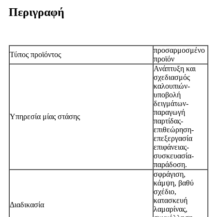
Περιγραφή
προσαρμοσμένο
Τύπος προϊόντος
προϊόν
Ανάπτυξη και
σχεδιασμός
καλουπιών-
υποβολή
δειγμάτων-
παραγωγή
Υπηρεσία μίας στάσης
παρτίδας-
επιθεώρηση-
επεξεργασία
επιφάνειας-
συσκευασία-
παράδοση.
σφράγιση,
κάμψη, βαθύ
σχέδιο,
κατασκευή
Διαδικασία
λαμαρίνας,