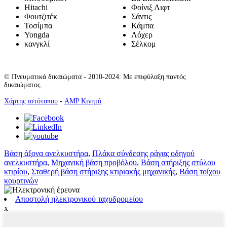
Hitachi
Φοίνιξ Λιφτ
Φουτζιτέκ
Σάντις
Τοσίμπα
Κάμπα
Yongda
Λόχερ
κανγκλί
Σέλκομ
© Πνευματικά δικαιώματα - 2010-2024: Με επιφύλαξη παντός
δικαιώματος.
-
Χάρτης ιστότοπου
AMP Κινητό
Βάση άξονα ανελκυστήρα
,
Πλάκα σύνδεσης ράγας οδηγού
ανελκυστήρα
,
Μηχανική βάση προβόλου
,
Βάση στήριξης στύλου
κτιρίου
,
Σταθερή βάση στήριξης κτιριακής μηχανικής
,
Βάση τοίχου
κουρτινών
Αποστολή ηλεκτρονικού ταχυδρομείου
x