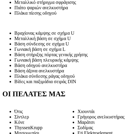
Μεταλλικό στήριγμα σφράγισης
Πιάτο ψαριών ανελκυστήρα
Πλάκα πίεσης οδηγού
Βραχίονας κάμψης σε σχήμα U
Μεταλλική βάση σε σχήμα U
Βάση σύνδεσης σε σχήμα U
Γωνιακή βάση σε σχήμα L
Βάση στήριξης πόρτας γενικής χρήσης
Γωνιακή βάση πλευρικής κάμψης
Βάση οδηγού ανελκυστήρα
Βάση άξονα ανελκυστήρα
Πλάκα σύνδεσης ράγας οδηγού
Βίδες και παξιμάδια σειράς DIN
ΟΙ ΠΕΛΑΤΕΣ ΜΑΣ
Ότις
Χιουντάι
Σίντλερ
Γρήγορος ανελκυστήρας
Κόνε
Μαράτσι
ThyssenKrupp
Σοδίμας
Μιτσουμπίσι
Eti Elektroelement