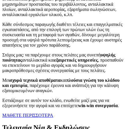
μηχανημάτων προστασίας του περιβάλλοντος, ανταλλακτικά
πλοίων, ανταλλακτικά αεροπορίας, εξαρτήματα σωληνώσεων,
ανταλλακτικά εργαλείων υλικού, κ.λπ.
Κάθε σύνδεσμος παραγωγής διαθέτει τέλειες και επαγγελματικές
εγκαταστάσεις, από την επιλογή των πρώτων υλών έως τη
συσκευασία και τη μεταφορά των αγαθών, δίνουμε μεγαλύτερη
προσοχή στα υψηλά πρότυπα λεπτομέρειας και έχουμε αυστηρές
απαιτήσεις για τον χρόνο παράδοσης.
Στόχος μας: να παρέχουμε στους πελάτες μας συνεπή
υψηλής
ποιότητας
ανταλλακτικά και
εξαιρετικές υπηρεσίες
, προσπαθούν
να επεκτείνουν το μερίδιο αγοράς και να δημιουργήσουν
μακροπρόθεσμες σχέσεις συνεργασίας με τους πελάτες.
Με
ισχυρά τεχνικά αποθέματα
και
πλούσια γνώση του κλάδου
και εμπειρία
, παρέχουμε έρευνα και ανάπτυξη για την κάλυψη
εξατομικευμένων αναγκών.
Εστιάζουμε σε αυτόν τον κλάδο, ενωθείτε μαζί μας για να
εξερευνήσετε την αγορά και να επιτύχετε
win-win συνεργασία
.
ΜΑΘΕΤΕ ΠΕΡΙΣΣΟΤΕΡΑ
Τελευταία Νέα & Εκδηλώσεις