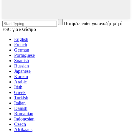
Πατήστε enter για αναζήτηση ή
ESC για κλείσιμο
English
French
German
Portuguese
Spanish
Russian
Japanese
Korean
Arabic
Irish
Greek
Turkish
Italian
Danish
Romanian
Indonesian
Czech
Afrikaans