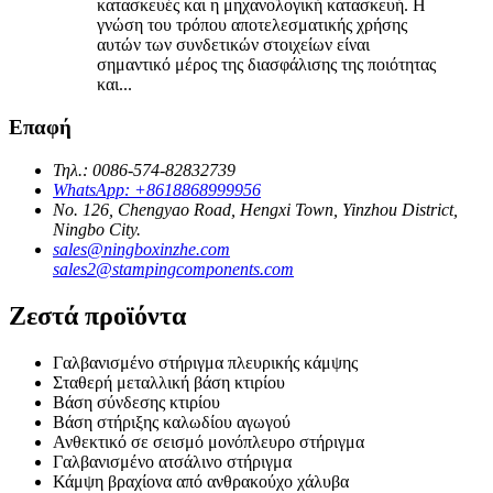
κατασκευές και η μηχανολογική κατασκευή. Η
γνώση του τρόπου αποτελεσματικής χρήσης
αυτών των συνδετικών στοιχείων είναι
σημαντικό μέρος της διασφάλισης της ποιότητας
και...
Επαφή
Τηλ.: 0086-574-82832739
WhatsApp: +8618868999956
No. 126, Chengyao Road, Hengxi Town, Yinzhou District,
Ningbo City.
sales@ningboxinzhe.com
sales2@stampingcomponents.com
Ζεστά προϊόντα
Γαλβανισμένο στήριγμα πλευρικής κάμψης
Σταθερή μεταλλική βάση κτιρίου
Βάση σύνδεσης κτιρίου
Βάση στήριξης καλωδίου αγωγού
Ανθεκτικό σε σεισμό μονόπλευρο στήριγμα
Γαλβανισμένο ατσάλινο στήριγμα
Κάμψη βραχίονα από ανθρακούχο χάλυβα