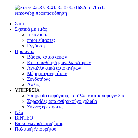
Σπίτι
Σχετικά με εμάς
τι κάνουμε
ποιοι είμαστε;
Εγγύηση
Προϊόντα
Βάσεις κατασκευών
Κιτ τοποθέτησης ανελκυστήρων
Ανταλλακτικά αυτοκινήτων
Μέρη μηχανημάτων
Συνδετήρας
Αλλος
ΥΠΗΡΕΣΙΑ
Υπηρεσία σφράγισης μετάλλων κατά παραγγελία
Σφραγίδες από ανθρακούχο χάλυβα
Συχνές ερωτήσεις
Νέα
ΒΙΝΤΕΟ
Επικοινωνήστε μαζί μας
Πολιτική Απορρήτου